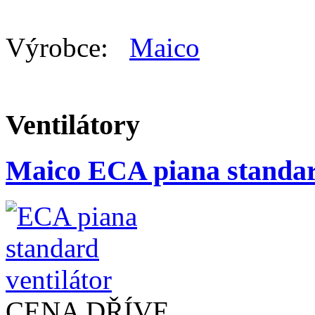
Výrobce:
Maico
Všichni
Ventilátory
Maico ECA piana standar
CENA DŘÍVE