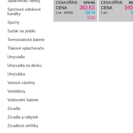
Splachovací desky
CENA DŘÍVE
570 Kč
CENA DŘÍVE
89
363 Kč
545
CENA
CENA
Sprchové odtokové
36 %
3
č.zb.: 83030
č.zb.:
kanálky
Více
Sprchy
Sušák na prádlo
Termostatické baterie
Tlakové splachovače
Umyvadla
Umyvadla na desku
Umývátka
Vanové zástěny
Ventilátory
Vodovodní baterie
Zrcadla
Zrcadla a nábytek
Zrcadlové skříňky