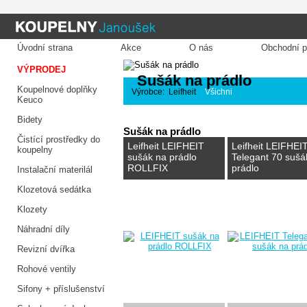
Úvodní strana
Akce
O nás
Obchodní 
VÝPRODEJ
Sušák na prádlo
Koupelnové doplňky
Výrobce:
Leifheit
Všichni
Keuco
Bidety
Sušák na prádlo
Čistící prostředky do
Leifheit LEIFHEIT
Leifheit LEIFHEI
koupelny
sušák na prádlo
Telegant 70 sušá
ROLLFIX
prádlo
Instalační materilál
Klozetová sedátka
Klozety
Náhradní díly
Revizní dvířka
Rohové ventily
Sifony + příslušenství